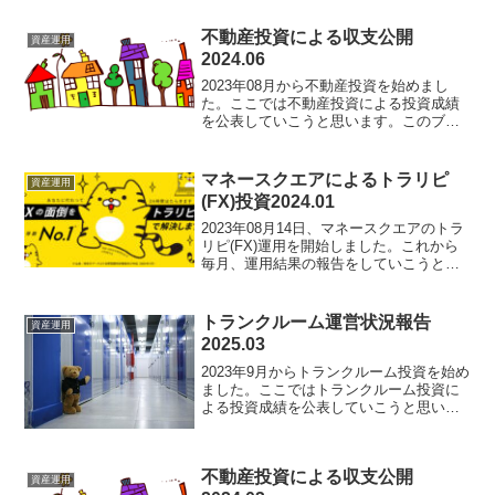
投資での収支が分かり、今後の資産運用
に役立つかもしれません。事業広告、賃
不動産投資による収支公開
料振込が月末締め翌...
資産運用
2024.06
2023年08月から不動産投資を始めまし
た。ここでは不動産投資による投資成績
を公表していこうと思います。このブロ
グを見れば不動産投資での収支が分か
り、今後の資産運用に役立つかもしれま
せん。不動産取得状況2023年08月31日：
マネースクエアによるトラリピ
資産運用
東京都内単身用...
(FX)投資2024.01
2023年08月14日、マネースクエアのトラ
リピ(FX)運用を開始しました。これから
毎月、運用結果の報告をしていこうと思
います。成功談、失敗談すべて報告して
いきますので運用のヒントになるかもし
れません。トラリピとは「トラップリピ
トランクルーム運営状況報告
資産運用
ートイフダン...
2025.03
2023年9月からトランクルーム投資を始め
ました。ここではトランクルーム投資に
よる投資成績を公表していこうと思いま
す。このブログを見ればトランクルーム
投資での収支が分かり、今後の資産運用
に役立つかもしれません。事業広告、賃
不動産投資による収支公開
料振込が月末締め翌...
資産運用