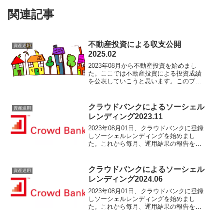
関連記事
不動産投資による収支公開
資産運用
2025.02
2023年08月から不動産投資を始めまし
た。ここでは不動産投資による投資成績
を公表していこうと思います。このブロ
グを見れば不動産投資での収支が分か
り、今後の資産運用に役立つかもしれま
せん。不動産取得状況2023年08月31日：
クラウドバンクによるソーシェル
資産運用
東京都内単身用...
レンディング2023.11
2023年08月01日、クラウドバンクに登録
しソーシェルレンディングを始めまし
た。これから毎月、運用結果の報告をし
ていこうと思います。成功談、失敗談す
べて報告していきますので運用のヒント
になるかもしれません。ソーシャルレン
クラウドバンクによるソーシェル
資産運用
ディングとは「ソー...
レンディング2024.06
2023年08月01日、クラウドバンクに登録
しソーシェルレンディングを始めまし
た。これから毎月、運用結果の報告をし
ていこうと思います。成功談、失敗談す