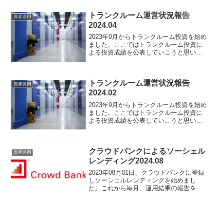
べて報告していきますので運用のヒント
になるかもしれません。ソーシャルレン
トランクルーム運営状況報告
資産運用
ディングとは「ソー...
2024.04
2023年9月からトランクルーム投資を始め
ました。ここではトランクルーム投資に
よる投資成績を公表していこうと思いま
す。このブログを見ればトランクルーム
投資での収支が分かり、今後の資産運用
に役立つかもしれません。事業広告、賃
トランクルーム運営状況報告
料振込が月末締め翌...
資産運用
2024.02
2023年9月からトランクルーム投資を始め
ました。ここではトランクルーム投資に
よる投資成績を公表していこうと思いま
す。このブログを見ればトランクルーム
投資での収支が分かり、今後の資産運用
に役立つかもしれません。事業広告、賃
クラウドバンクによるソーシェル
料振込が月末締め翌...
資産運用
レンディング2024.08
2023年08月01日、クラウドバンクに登録
しソーシェルレンディングを始めまし
た。これから毎月、運用結果の報告をし
ていこうと思います。成功談、失敗談す
べて報告していきますので運用のヒント
になるかもしれません。ソーシャルレン